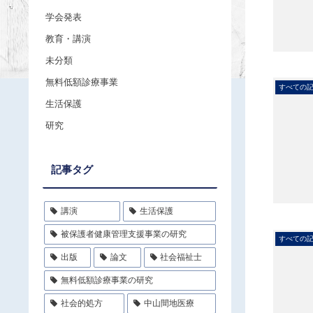
学会発表
教育・講演
未分類
無料低額診療事業
すべての
生活保護
研究
記事タグ
講演
生活保護
被保護者健康管理支援事業の研究
すべての
出版
論文
社会福祉士
無料低額診療事業の研究
社会的処方
中山間地医療