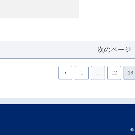
次のページ
前
1
…
12
13
へ
©