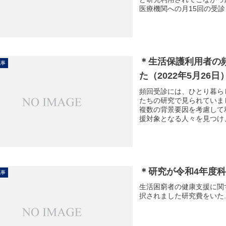
医療機関への月15回の受
＊生活保護利用者の
記事
た（2022年5月26日
頻回受診には、ひとり暮ら
たちの研究で見られていました(過
複数の背景要因を考慮して
援対象となる人々を見つけ
気づくことができました。
＊研究が令和4年度
記事
生活困窮者の健康支援に関
択されました研究費をいた..