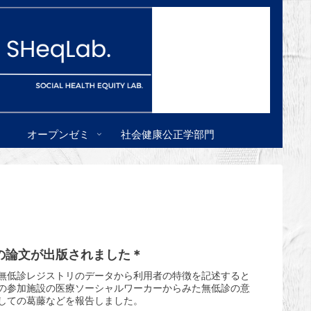
オープンゼミ
社会健康公正学部門
の論文が出版されました＊
無低診レジストリのデータから利用者の特徴を記述すると
の参加施設の医療ソーシャルワーカーからみた無低診の意
しての葛藤などを報告しました。