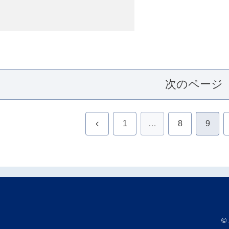
次のページ
前
1
…
8
9
へ
©