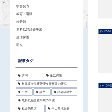
学会発表
教育・講演
未分類
無料低額診療事業
すべての
生活保護
研究
記事タグ
講演
生活保護
被保護者健康管理支援事業の研究
すべての
出版
論文
社会福祉士
無料低額診療事業の研究
社会的処方
中山間地医療