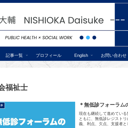
記事一覧
プロフィール
English
お問い合わせ
会福祉士
＊無低診フォーラム
記事
現在も継続して進めている
ともに、無低診レジストリ
義、利点、欠点、支援者と