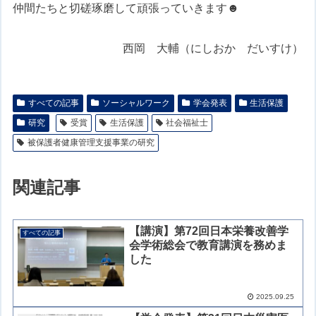
仲間たちと切磋琢磨して頑張っていきます☻
西岡 大輔（にしおか だいすけ）
すべての記事
ソーシャルワーク
学会発表
生活保護
研究
受賞
生活保護
社会福祉士
被保護者健康管理支援事業の研究
関連記事
【講演】第72回日本栄養改善学
すべての記事
会学術総会で教育講演を務めま
した
2025.09.25