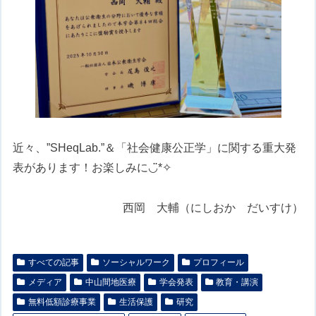
近々、”SHeqLab.”＆「社会健康公正学」に関する重大発
表があります！お楽しみに◡̈*✧
西岡 大輔（にしおか だいすけ）
すべての記事
ソーシャルワーク
プロフィール
メディア
中山間地医療
学会発表
教育・講演
無料低額診療事業
生活保護
研究