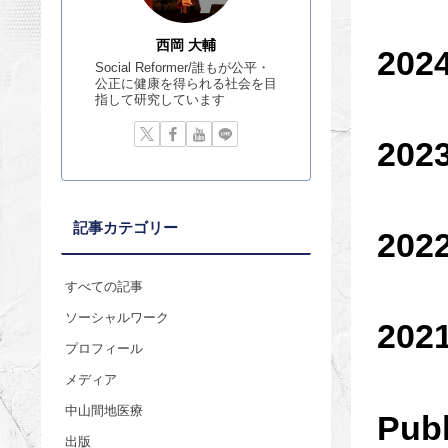
西岡 大輔
202
Social Reformer/誰もが公平・
公正に健康を得られる社会を目
指して研究しています
202
記事カテゴリー
202
すべての記事
ソーシャルワーク
202
プロフィール
メディア
中山間地医療
Publ
出版