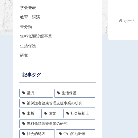
学会発表
教育・講演
ホーム
未分類
無料低額診療事業
生活保護
研究
記事タグ
講演
生活保護
被保護者健康管理支援事業の研究
出版
論文
社会福祉士
無料低額診療事業の研究
社会的処方
中山間地医療