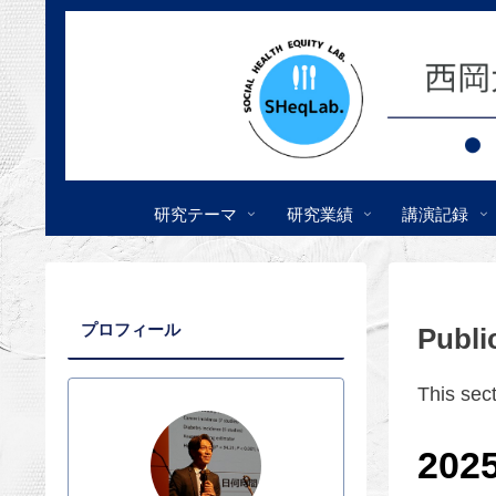
研究テーマ
研究業績
講演記録
プロフィール
Publi
This sec
202